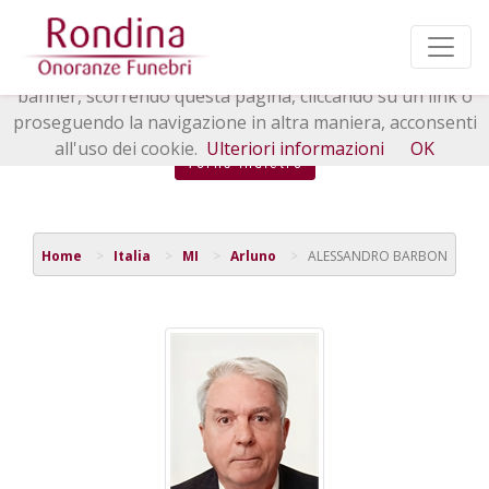
Questo sito o gli strumenti terzi da questo utilizzati si
avvalgono di cookie necessari al funzionamento ed utili
alle finalità illustrate nella cookie policy. Chiudendo questo
banner, scorrendo questa pagina, cliccando su un link o
proseguendo la navigazione in altra maniera, acconsenti
all'uso dei cookie.
Ulteriori informazioni
OK
Torna indietro
Home
Italia
MI
Arluno
ALESSANDRO BARBON