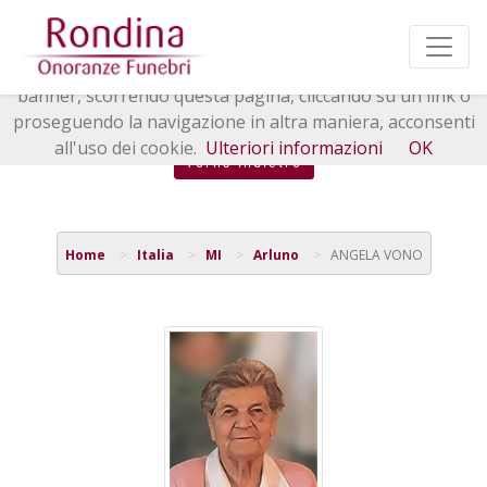
Questo sito o gli strumenti terzi da questo utilizzati si
avvalgono di cookie necessari al funzionamento ed utili
alle finalità illustrate nella cookie policy. Chiudendo questo
banner, scorrendo questa pagina, cliccando su un link o
proseguendo la navigazione in altra maniera, acconsenti
all'uso dei cookie.
Ulteriori informazioni
OK
Torna indietro
Home
Italia
MI
Arluno
ANGELA VONO