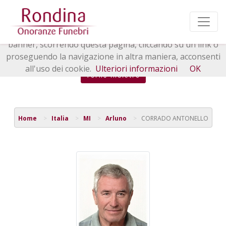
Questo sito o gli strumenti terzi da questo utilizzati si
avvalgono di cookie necessari al funzionamento ed utili
alle finalità illustrate nella cookie policy. Chiudendo questo
banner, scorrendo questa pagina, cliccando su un link o
proseguendo la navigazione in altra maniera, acconsenti
all'uso dei cookie.
Ulteriori informazioni
OK
Torna indietro
Home
Italia
MI
Arluno
CORRADO ANTONELLO