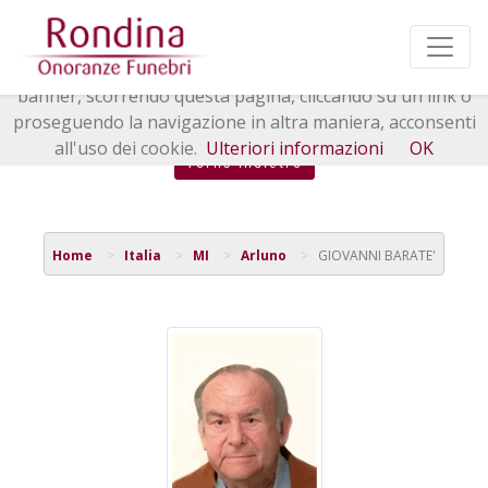
Questo sito o gli strumenti terzi da questo utilizzati si
avvalgono di cookie necessari al funzionamento ed utili
alle finalità illustrate nella cookie policy. Chiudendo questo
banner, scorrendo questa pagina, cliccando su un link o
proseguendo la navigazione in altra maniera, acconsenti
all'uso dei cookie.
Ulteriori informazioni
OK
Torna indietro
Home
Italia
MI
Arluno
GIOVANNI BARATE'