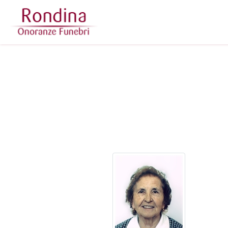
Questo sito o gli strumenti terzi da questo utilizzati si av
scorrendo questa pagina, cliccando su un link 