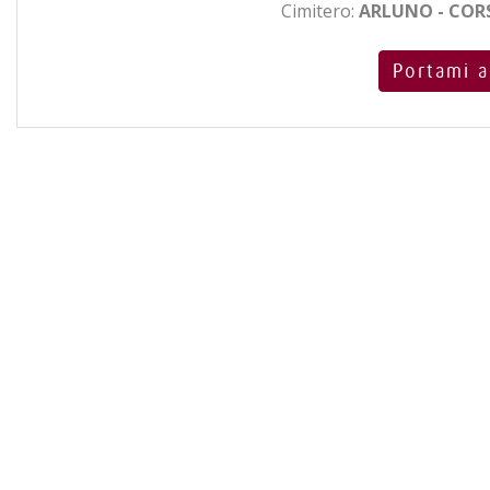
Cimitero:
ARLUNO - CORS
Portami a