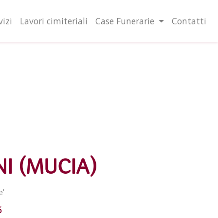
lità illustrate nella cookie policy. Chiudendo questo banner,
l'uso dei cookie.
Ulteriori informazioni
OK
vizi
Lavori cimiteriali
Case Funerarie
Contatti
I (MUCIA)
e'
6