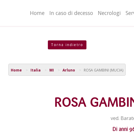
valgono di cookie necessari al funzionamento ed utili alle fina
o proseguendo la navigazione in altra maniera, acconsenti al
Home
In caso di decesso
Necrologi
Ser
Torna indietro
Home
Italia
MI
Arluno
ROSA GAMBINI (MUCIA)
ROSA GAMBIN
ved. Barat
Di anni 9