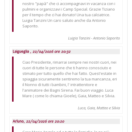
nostro "papà" che ci accompagnavi in vacanza con i
pulmini e organizzavi i Camp Special. Grazie Tiziano
per il tempo che ci hai donato! Una tua calciatrice.
Luigia Tanzini Un caro saluto anche da Antonio
Saporito.
Luigia Tanzini - Antonio Saporito
Laigueglia ,
22/04/2026 ore 20:32
Ciao Presidente, rimarrai sempre nei nostri cuori, nei
cuori di tutte le persone che ti hanno conosciuto e
stimato per tutto quello che hai fatto. Quest'estate in
spiaggia sicuramente sentiremo la tua mancanza, eri
il Nonno di tutti i bambini, l' intrattenitore e
l'animatore dei Bagni Sirena. Fai buon viaggio. Luca
Mare ( come lo chiama Gioele), Gaia, Matteo e Silvia.
Luca, Gaia, Matteo e Silvia
Arluno,
22/04/2026 ore 20:20
Cara Maria Angela ed a tutta la famiglia, le ns più