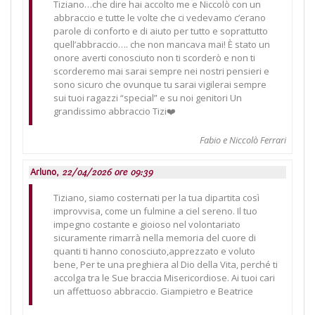
Tiziano…che dire hai accolto me e Niccolò con un
abbraccio e tutte le volte che ci vedevamo c’erano
parole di conforto e di aiuto per tutto e soprattutto
quell’abbraccio…. che non mancava mai! È stato un
onore averti conosciuto non ti scorderò e non ti
scorderemo mai sarai sempre nei nostri pensieri e
sono sicuro che ovunque tu sarai vigilerai sempre
sui tuoi ragazzi “special” e su noi genitori Un
grandissimo abbraccio Tizi❤️
Fabio e Niccolò Ferrari
Arluno,
22/04/2026 ore 09:39
Tiziano, siamo costernati per la tua dipartita così
improvvisa, come un fulmine a ciel sereno. Il tuo
impegno costante e gioioso nel volontariato
sicuramente rimarrà nella memoria del cuore di
quanti ti hanno conosciuto,apprezzato e voluto
bene, Per te una preghiera al Dio della Vita, perché ti
accolga tra le Sue braccia Misericordiose. Ai tuoi cari
un affettuoso abbraccio. Giampietro e Beatrice