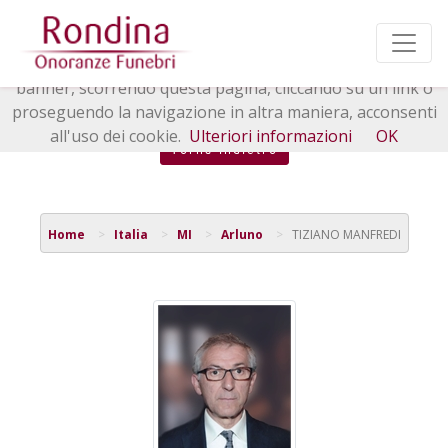
Questo sito o gli strumenti terzi da questo utilizzati si
avvalgono di cookie necessari al funzionamento ed utili
alle finalità illustrate nella cookie policy. Chiudendo questo
banner, scorrendo questa pagina, cliccando su un link o
proseguendo la navigazione in altra maniera, acconsenti
all'uso dei cookie.
Ulteriori informazioni
OK
Torna indietro
Home
Italia
MI
Arluno
TIZIANO MANFREDI