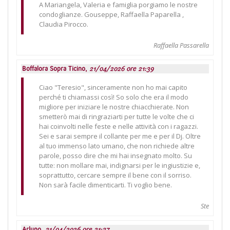
A Mariangela, Valeria e famiglia porgiamo le nostre
condoglianze. Gouseppe, Raffaella Paparella ,
Claudia Pirocco.
Raffaella Passarella
Boffalora Sopra Ticino,
21/04/2026 ore 21:39
Ciao "Teresio", sinceramente non ho mai capito
perché ti chiamassi così! So solo che era il modo
migliore per iniziare le nostre chiacchierate. Non
smetterò mai di ringraziarti per tutte le volte che ci
hai coinvolti nelle feste e nelle attività con i ragazzi.
Sei e sarai sempre il collante per me e per il Dj. Oltre
al tuo immenso lato umano, che non richiede altre
parole, posso dire che mi hai insegnato molto. Su
tutte: non mollare mai, indignarsi per le ingiustizie e,
soprattutto, cercare sempre il bene con il sorriso.
Non sarà facile dimenticarti. Ti voglio bene.
Ste
Arluno,
21/04/2026 ore 21:37