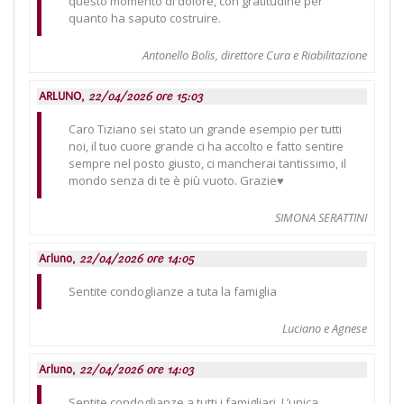
questo momento di dolore, con gratitudine per
quanto ha saputo costruire.
Antonello Bolis, direttore Cura e Riabilitazione
ARLUNO,
22/04/2026 ore 15:03
Caro Tiziano sei stato un grande esempio per tutti
noi, il tuo cuore grande ci ha accolto e fatto sentire
sempre nel posto giusto, ci mancherai tantissimo, il
mondo senza di te è più vuoto. Grazie♥️
SIMONA SERATTINI
Arluno,
22/04/2026 ore 14:05
Sentite condoglianze a tuta la famiglia
Luciano e Agnese
Arluno,
22/04/2026 ore 14:03
Sentite condoglianze a tutti i famigliari. L’unica